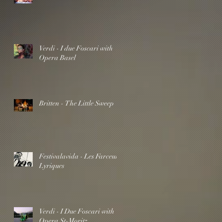
Verdi - I due Foscari with
Opera Basel
Britten - The Little Sweep
Festivalavida - Les Farceurs
Lyriques
Verdi - I Due Foscari with
Opera St-Moritz