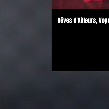
Rêves d'Ailleurs, Vo
Beautiful memories with pianist Iri