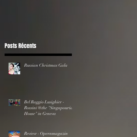
Rossini @the
"Singapourian House" i
Geneva
Posts Récents
Russian Christmas Gala
Bel Raggio Lusighier -
Rossini @the "Singapourian
House" in Geneva
Review - Opernmagazin