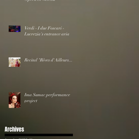
Verdi - I due Foscari -
Lucrezia's entrance aria
Recital "Rêves d'Ailleurs..."
Ima Sumac performance
project
Archives