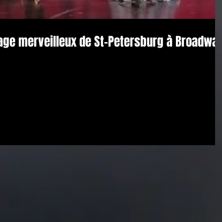
yage merveilleux de St-Petersburg à Broadwa
na Chkourindina at the Théâtre du Casino Grand Cercle in d'Aix-les Bains