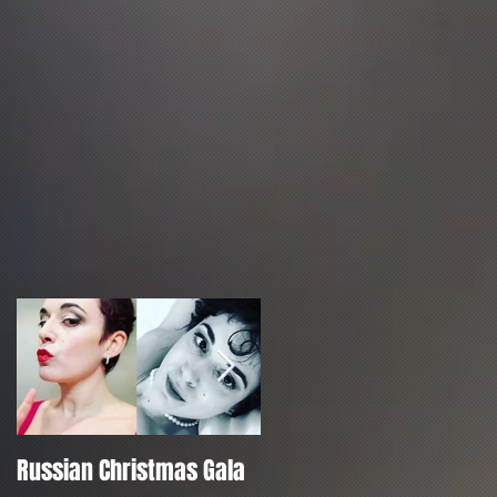
y
Russian Christmas Gala
Bel Raggio Lusighier -